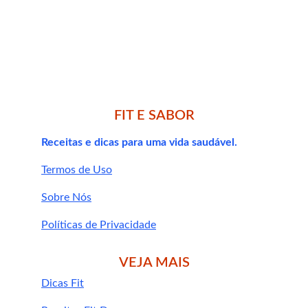
1. O alecrim em cápsulas ajuda a emagrecer?
FIT E SABOR
2. Pode tomar todo dia?
Receitas e dicas para uma vida saudável.
Termos de Uso
Sobre Nós
3. Quem treina pode usar junto com whey e 
Políticas de Privacidade
creatina?
VEJA MAIS
Dicas Fit
whey protein
creatina