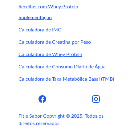
Receitas com Whey Protein
Suplementação
equilíbrio 
Calculadora de IMC
metabólico, saúde celular, desempenho físico 
Calculadora de Creatina por Peso
e recuperação muscular de forma completa
Calculadora de Whey Protein
Calculadora de Consumo Diário de Água
Calculadora de Taxa Metabólica Basal (TMB)
Fit e Sabor Copyright © 2025. Todos os 
direitos reservados.
Continue explorando o universo da nutrição 
com o blog Fit e Sabor: