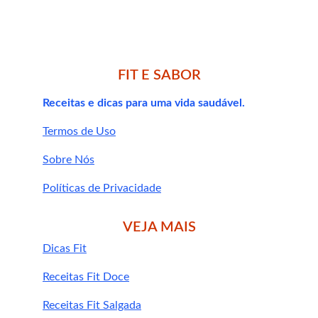
Pré-treino
: para aumentar a energia e o 
foco
Pós-treino
: para recuperação e 
reconstrução muscular
FIT E SABOR
Ao acordar ou entre refeições
: para 
Receitas e dicas para uma vida saudável.
manter o anabolismo e evitar o 
catabolismo
Termos de Uso
Antes de dormir
: no caso de blends com 
glutamina ou time-release
Sobre Nós
Políticas de Privacidade
VEJA MAIS
👉 Veja também: Proteína time-release: 
Dicas Fit
liberação prolongada de nutrientes para 
Receitas Fit Doce
recuperação ideal
Receitas Fit Salgada