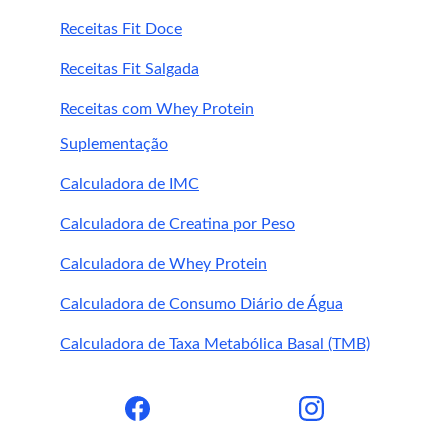
Glucomanano
, para controlar o apetite e 
Receitas Fit Doce
equilibrar o metabolismo
Receitas Fit Salgada
Nogueira Negra
, para apoio 
antioxidante e digestivo
Receitas com Whey Protein
Suplementação
Calculadora de IMC
suplemento Astragalus
Calculadora de Creatina por Peso
melhorar a 
Calculadora de Whey Protein
imunidade, a resistência ao estresse e a 
longevidade celular
Calculadora de Consumo Diário de Água
Calculadora de Taxa Metabólica Basal (TMB)