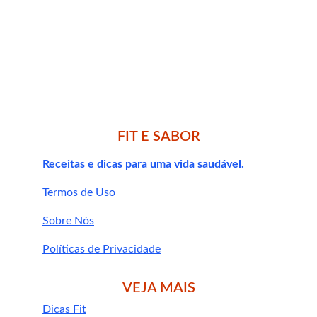
Tiver doenças autoimunes (como lúpus 
ou artrite reumatoide)
Estiver fazendo uso de 
imunossupressores
FIT E SABOR
Receitas e dicas para uma vida saudável.
Termos de Uso
Sobre Nós
Políticas de Privacidade
VEJA MAIS
Dicas Fit
Inosina
, para energia celular e resistência