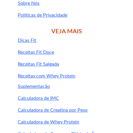
Sobre Nós
Políticas de Privacidade
2. Pode ser tomada todos os dias?
ada diariamente, 
VEJA MAIS
m
Dicas Fit
Receitas Fit Doce
3. É prejudicial aos rins?
Não. Em pessoas saudáveis, o uso da creatina 
Receitas Fit Salgada
é seguro a longo prazo, confo
Receitas com Whey Protein
Suplementação
Calculadora de IMC
Calculadora de Creatina por Peso
Calculadora de Whey Protein