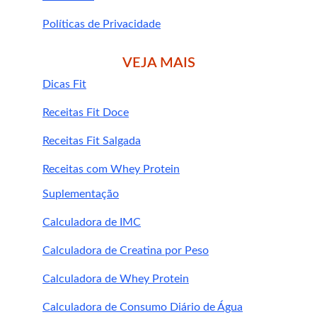
pela manhã ou 
antes de momentos de maior esforço 
Políticas de Privacidade
mental/físico
VEJA MAIS
Dicas Fit
Receitas Fit Doce
Receitas Fit Salgada
Receitas com Whey Protein
Suplementação
impulsionador natural da saúde física e 
mental
Calculadora de IMC
Calculadora de Creatina por Peso
Calculadora de Whey Protein
Calculadora de Consumo Diário de Água