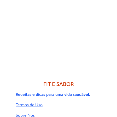
Mais energia e concentração
Controle do estresse e ansiedade
Aumento da libido e vitalidade
Fortalecimento da imunidade
Apoio à saúde cerebral
Importante:
FIT E SABOR
Receitas e dicas para uma vida saudável.
Termos de Uso
200 a 400 mg por 
dia
Sobre Nós