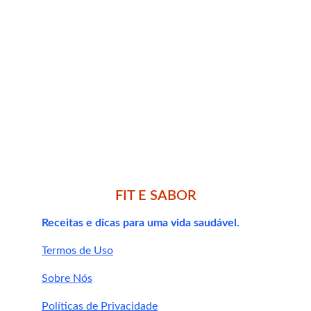
FIT E SABOR
Dor de estômago
Receitas e dicas para uma vida saudável.
Diarreia
Termos de Uso
Hipotensão em pessoas sensíveis
Interação com medicamentos 
Sobre Nós
anticoagulantes
Políticas de Privacidade