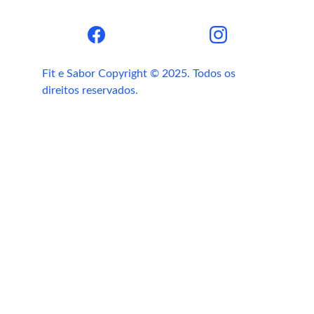
Fit e Sabor Copyright © 2025. Todos os 
direitos reservados.
turbinar a ingestão de antioxidantes, 
fortalecer a imunidade e cuidar da saúde 
ocular e metabólica
boa alimentação, exercícios, 
hidratação e acompanhamento médico ou 
nutricional.