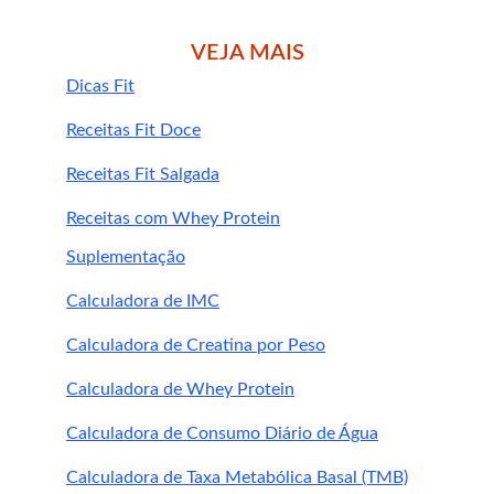
VEJA MAIS
Dicas Fit
Receitas Fit Doce
Receitas Fit Salgada
Goji berry in natura (ou desidratado):
Receitas com Whey Protein
oferece fibras, textura e saciedade, mas 
pode conter alto teor de açúcar natural 
Suplementação
se consumido em excesso.
Calculadora de IMC
Cápsulas:
 são práticas, sem sabor, mas 
não oferecem fibras. São boas para 
Calculadora de Creatina por Peso
quem quer os benefícios antioxidantes 
sem precisar consumir grandes 
Calculadora de Whey Protein
quantidades de frutas.
Calculadora de Consumo Diário de Água
unir os dois
Calculadora de Taxa Metabólica Basal (TMB)