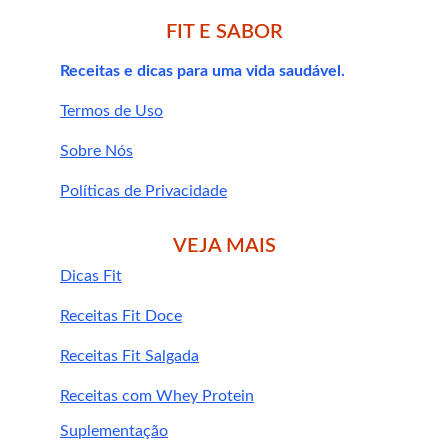
ajuda a reduzir o tempo para 
FIT E SABOR
adormecer
prolongar o sono profundo
Receitas e dicas para uma vida saudável.
Termos de Uso
mais eficazes 
para insônia
Sobre Nós
Políticas de Privacidade
VEJA MAIS
Dicas Fit
Receitas Fit Doce
Evite telas azuis 1h antes de dormir
Mantenha um ambiente escuro e 
Receitas Fit Salgada
silencioso
Receitas com Whey Protein
Crie uma rotina de sono regular
Pratique meditação ou respiração 
Suplementação