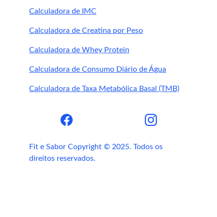
profunda à noite
Calculadora de IMC
Use melatonina apenas como 
apoio, e 
não dependência
Calculadora de Creatina por Peso
Calculadora de Whey Protein
Calculadora de Consumo Diário de Água
Calculadora de Taxa Metabólica Basal (TMB)
BCAA: Faz bem para a saúde? Como 
tomar?
Receitas leves para jantares relaxantes
Suplementos que ajudam no sono e 
relaxamento
Fit e Sabor Copyright © 2025. Todos os 
direitos reservados.