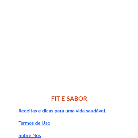
Salgueiro em cápsulas – ação anti-
inflamatória e analgésica
Camomila em cápsulas – calmante 
natural e auxílio respiratório
Urtiga em cápsulas – apoio às 
articulações e imunidade
Cuidados e 
FIT E SABOR
contraindicações
Receitas e dicas para uma vida saudável.
Termos de Uso
Não recomendado para 
gestantes, 
lactantes e crianças
.
Sobre Nós