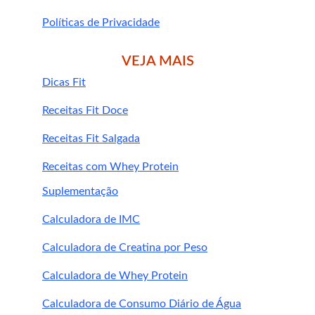
Pessoas em tratamento com 
Políticas de Privacidade
anticoagulantes ou medicamentos 
cardiovasculares
 devem consultar um 
médico antes do uso.
VEJA MAIS
O uso excessivo pode causar irritação 
Dicas Fit
gástrica.
Receitas Fit Doce
Sempre procure orientação profissional 
antes de iniciar qualquer suplementação.
Receitas Fit Salgada
Conclusão
Receitas com Whey Protein
Suplementação
suplemento de Pinheiro Branco em 
Calculadora de IMC
cápsulas
Calculadora de Creatina por Peso
melhorar a circulação, fortalecer 
a imunidade, proteger o sistema respiratório 
Calculadora de Whey Protein
e combater inflamações
Calculadora de Consumo Diário de Água