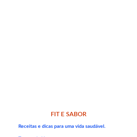
Ingredientes:
1 batata-doce grande
Azeite (apenas um fio)
Sal, orégano ou alecrim a gosto
Modo de preparo:
Corte a batata-doce em fatias finíssimas 
(pode usar mandoline).
Tempere com sal e ervas.
Leve à airfryer por 10 a 15 minutos a 
180°C, mexendo na metade do tempo.
Espere esfriar para ficar crocante!
FIT E SABOR
Dica Fit e Sabor:
Receitas e dicas para uma vida saudável.