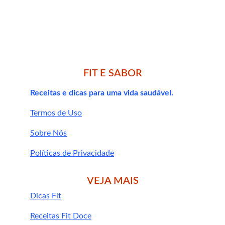
formar um creme aerado e bem 
consistente.
Coloque em um potinho e leve à 
geladeira por pelo menos 30 minutos 
para firmar melhor.
Finalize com nibs de cacau, granola ou 
FIT E SABOR
até um pouquinho de pasta de 
amendoim por cima.
Receitas e dicas para uma vida saudável.
Dica Fit:
Termos de Uso
Sobre Nós
receitas fitness doces
Políticas de Privacidade
VEJA MAIS
Dicas Fit
Receitas Fit Doce