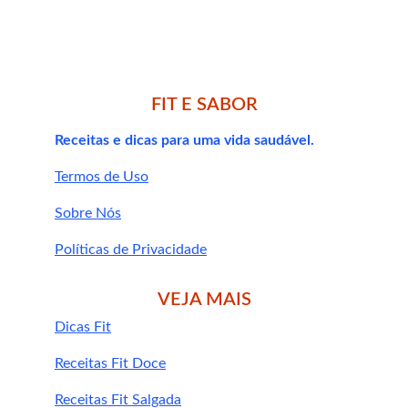
Lojas de produtos naturais.
Farmácias de manipulação.
Sites especializados em suplementos 
FIT E SABOR
fitoterápicos.
Receitas e dicas para uma vida saudável.
Termos de Uso
Sobre Nós
Dicas extras para 
Políticas de Privacidade
potencializar os 
VEJA MAIS
efeitos do Jacarandá
Dicas Fit
Receitas Fit Doce
Combine o suplemento com uma 
Receitas Fit Salgada
alimentação equilibrada
 para fortalecer 