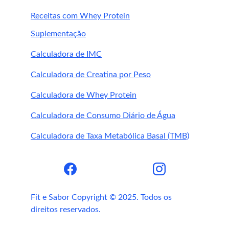
a ação depurativa.
Receitas com Whey Protein
Beba bastante água para ajudar na 
Suplementação
eliminação de toxinas.
Associe o Jacarandá a outros 
Calculadora de IMC
suplementos naturais como 
Salsaparilha
, 
Copaíba
 e 
Arnica
, que 
Calculadora de Creatina por Peso
também possuem ação anti-inflamatória 
Calculadora de Whey Protein
e desintoxicante.
Calculadora de Consumo Diário de Água
Considerações finais
Calculadora de Taxa Metabólica Basal (TMB)
suplemento de Jacarandá
Fit e Sabor Copyright © 2025. Todos os 
direitos reservados.