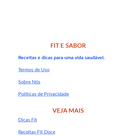
Em jejum
: alguns termogênicos como 
café ou chá verde podem ser tomados 
pela manhã para potencializar o efeito.
FIT E SABOR
Antes do treino
: para melhorar o 
rendimento e acelerar a queima de 
Receitas e dicas para uma vida saudável.
gordura durante o exercício.
Termos de Uso
Nas refeições
: temperos como pimenta 
e gengibre podem ser adicionados à 
Sobre Nós
alimentação diária.
Políticas de Privacidade
VEJA MAIS
Insônia
Dicas Fit
Taquicardia
Ansiedade
Receitas Fit Doce