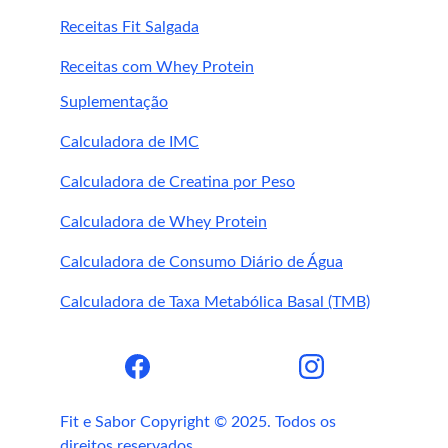
Problemas gástricos
Receitas Fit Salgada
Consulte sempre um nutricionista
Receitas com Whey Protein
Suplementação
Calculadora de IMC
Calculadora de Creatina por Peso
Calculadora de Whey Protein
Calculadora de Consumo Diário de Água
Calculadora de Taxa Metabólica Basal (TMB)
podem sim 
acelerar seus resultados
Fit e Sabor Copyright © 2025. Todos os 
direitos reservados.