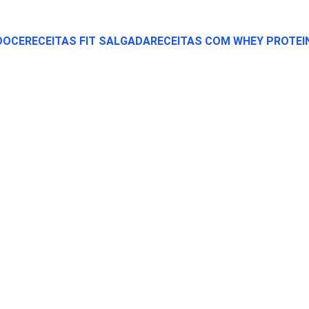
 DOCE
RECEITAS FIT SALGADA
RECEITAS COM WHEY PROTEI
DICAS FIT
1/23/2026
3 min read