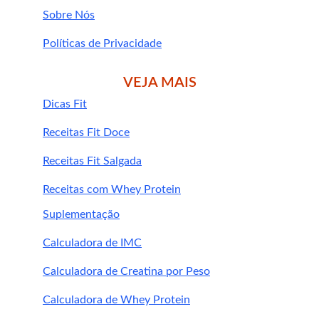
Sobre Nós
Políticas de Privacidade
Faça aquecimento
VEJA MAIS
Use tênis adequado
Dicas Fit
Hidrate-se
Respeite o descanso
Receitas Fit Doce
Evite exageros no início
Receitas Fit Salgada
Receitas com Whey Protein
Lesões articulares
Suplementação
Problemas cardíacos
Lesões musculares
Calculadora de IMC
Calculadora de Creatina por Peso
Calculadora de Whey Protein