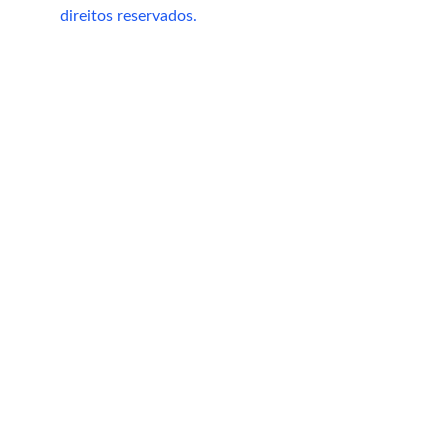
direitos reservados.
1 a 2 semanas → mais energia
3 a 4 semanas → perda inicial
6 a 8 semanas → mudanças visíveis