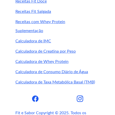
Receitas Fit Doce
Quem quer emagrecer
Quem busca atividade divertida
Receitas Fit Salgada
Iniciantes e intermediários
Pessoas que evitam impacto alto
Receitas com Whey Protein
Suplementação
Calculadora de IMC
Calculadora de Creatina por Peso
Calculadora de Whey Protein
Calculadora de Consumo Diário de Água
Pessoas com lesões
Problemas de equilíbrio
Calculadora de Taxa Metabólica Basal (TMB)
Iniciantes (começar leve)
Fit e Sabor Copyright © 2025. Todos os 