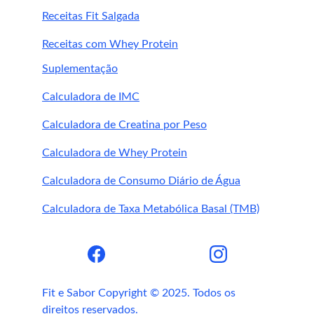
Alimentação saudável para perda de peso
Receitas Fit Salgada
Erros comuns no 
Receitas com Whey Protein
Suplementação
treino de simulador 
Calculadora de IMC
de ski
Calculadora de Creatina por Peso
Calculadora de Whey Protein
usar apenas os braços
não ativar o abdômen
Calculadora de Consumo Diário de Água
exagerar na carga
Calculadora de Taxa Metabólica Basal (TMB)
postura inadequada
treinar sem aquecimento
Fit e Sabor Copyright © 2025. Todos os 
Resultados reais do 
direitos reservados.