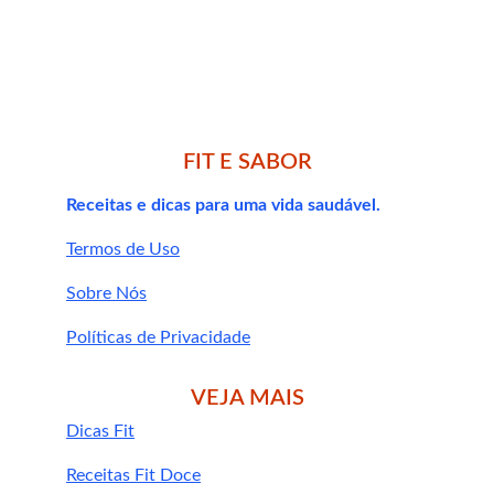
quem busca definição corporal
quem prefere exercícios de baixo 
impacto
praticantes de esportes de resistência
FIT E SABOR
Simulador de ski 
Receitas e dicas para uma vida saudável.
emagrece sem 
Termos de Uso
Sobre Nós
dieta?
Políticas de Privacidade
VEJA MAIS
Dicas Fit
Receitas Fit Doce