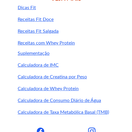
Dicas Fit
potencializar a 
Receitas Fit Doce
absorção de B12
Receitas Fit Salgada
Evite ingerir chá verde ou café logo após 
Receitas com Whey Protein
tomar o suplemento.
Prefira suplementar junto com refeições 
Suplementação
que contenham gorduras boas (como 
Calculadora de IMC
abacate, azeite ou oleaginosas).
Mantenha a microbiota intestinal 
Calculadora de Creatina por Peso
saudável com fibras e probióticos 
naturais.
Calculadora de Whey Protein
Calculadora de Consumo Diário de Água
Conclusão
Calculadora de Taxa Metabólica Basal (TMB)
vitamina B12