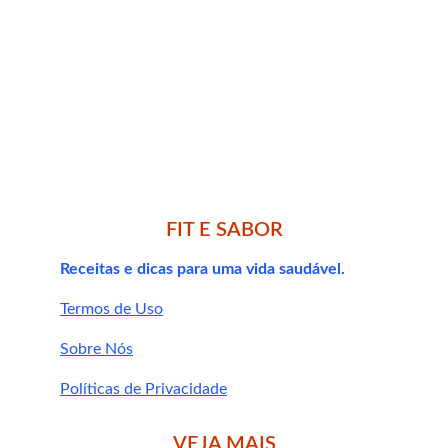
Vitamina B12 é 
segura? Pode fazer 
mal?
FIT E SABOR
hidrossolúvel
Receitas e dicas para uma vida saudável.
Termos de Uso
Sobre Nós
Políticas de Privacidade
Dicas para 
VEJA MAIS