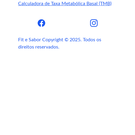
Calculadora de Taxa Metabólica Basal (TMB)
Supermercados.
Lojas de suplementos.
E-commerces de produtos fitness.
Clubes de assinatura.
Fit e Sabor Copyright © 2025. Todos os 
Dica Fit e Sabor:
direitos reservados.