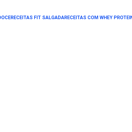
 DOCE
RECEITAS FIT SALGADA
RECEITAS COM WHEY PROTEI
DICAS FIT
12/17/2025
3 min read