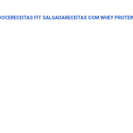
 DOCE
RECEITAS FIT SALGADA
RECEITAS COM WHEY PROTEI
SUPLEMENTAÇÂO
DICAS FIT
5/15/2025
4 min read