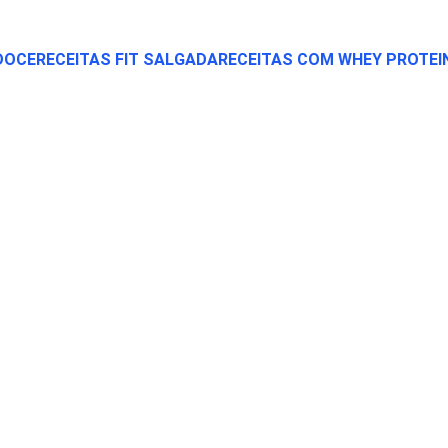
 DOCE
RECEITAS FIT SALGADA
RECEITAS COM WHEY PROTEI
DICAS FIT
4/24/2025
3 min read