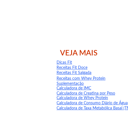
imunidade
: pelo alto teor de vitamina C.
s de atividade física
: ajuda na recuperação muscular e combate 
stipação intestinal
: as fibras estimulam o bom funcionamento d
ão de líquido
: efeito diurético leve e natural.
VEJA MAIS
e, refluxo ou úlceras
 devem consumir com moderação devido à ac
o pode causar 
aftas
 ou 
irritação na mucosa bucal
, por causa da
Dicas Fit
Receitas Fit Doce
Receitas Fit Salgada
Receitas com Whey Protein
Suplementação
nutritivo, funcional e acessível
Calculadora de IMC
Calculadora de Creatina por Peso
Calculadora de Whey Protein
alimenta
Calculadora de Consumo Diário de Água
Calculadora de Taxa Metabólica Basal (