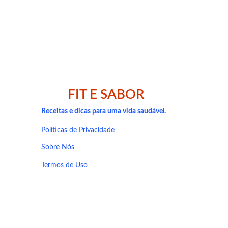
Pessoas com baixa 
Atletas e praticante
Quem sofre com con
Pessoas com retenç
FIT E SABOR
Pessoas com 
gastrit
O consumo exagerad
Receitas e dicas para uma vida saudável.
Políticas de Privacidade
Sobre Nós
Termos de Uso