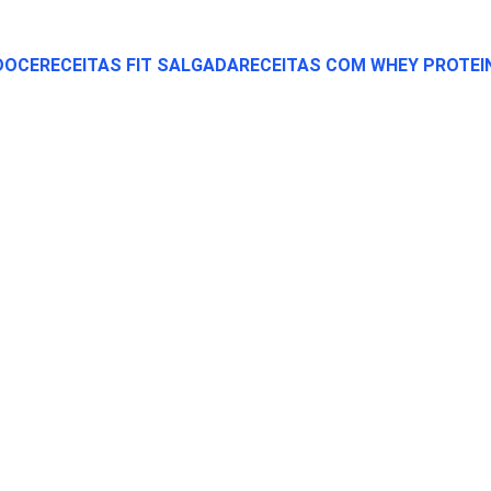
 DOCE
RECEITAS FIT SALGADA
RECEITAS COM WHEY PROTEI
DICAS FIT
6/14/2025
3 min read