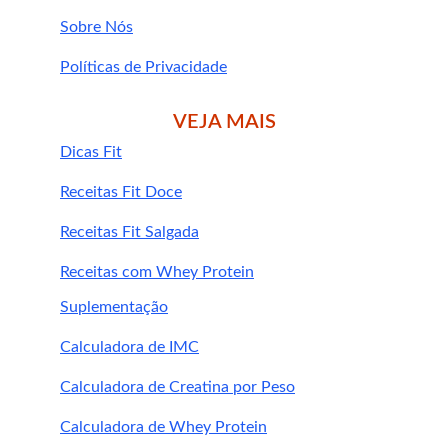
Sobre Nós
Políticas de Privacidade
VEJA MAIS
Dicas Fit
Segunda
: treino de pernas + abdômen
Receitas Fit Doce
Terça
: aeróbico (30 min)
Quarta
: descanso com yoga ou 
Receitas Fit Salgada
alongamento
Quinta
: treino de braços + costas
Receitas com Whey Protein
Sexta
: aeróbico + prancha
Suplementação
Sábado
: treino completo funcional
Domingo
: livre ou caminhada leve
Calculadora de IMC
Calculadora de Creatina por Peso
Calculadora de Whey Protein