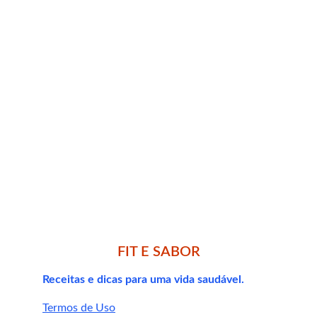
Recompense-se com receitas como essa 
pizza fit deliciosa
Treine com um parceiro (mesmo que 
virtual)
Celebre pequenas conquistas
Whey protein para emagrecer
CherryPURE: suplemento natural anti-
FIT E SABOR
inflamatório
Cindura e performance física
Receitas e dicas para uma vida saudável.
Termos de Uso