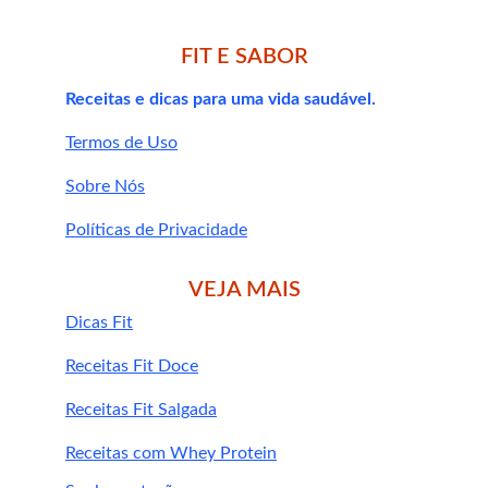
veja 
FIT E SABOR
essa opção deliciosa de bolo proteico com 
whey e banana.
Receitas e dicas para uma vida saudável.
Termos de Uso
Sobre Nós
Políticas de Privacidade
VEJA MAIS
Dicas Fit
Fit e Sabor
Receitas Fit Doce
Bolo de cenoura com Whey Protein
Receitas Fit Salgada
Omelete fit com legumes para sua dieta
Receitas com Whey Protein
Tudo sobre o suplemento Beef Protein