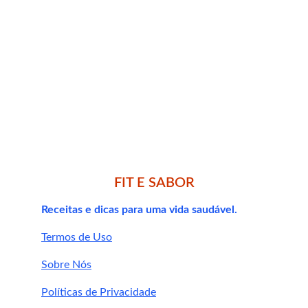
contraindicações
orientação de um profissional 
de saúde
intoxicações e desequilíbrios 
nutricionais
FIT E SABOR
Receitas e dicas para uma vida saudável.
registro na ANVISA
qualidade comprovada
Termos de Uso
Onde comprar 
Sobre Nós
suplementos 
Políticas de Privacidade