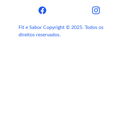
interno)
Fit e Sabor Copyright © 2025. Todos os 
direitos reservados.
Suplemento de Cúrcuma: antioxidante 
natural para inflamações
Suplemento de Salsaparilha: detox e 
equilíbrio hormonal
Suplemento de Maca Peruana: energia 
e libido natural
Benefícios da Vitamina D para 
imunidade
Conclusão