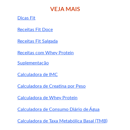
nutricionais de 
VEJA MAIS
qualidade
Dicas Fit
Receitas Fit Doce
Receitas Fit Salgada
Lojas de produtos naturais;
Receitas com Whey Protein
Farmácias de manipulação;
E-commerces especializados em saúde e 
Suplementação
nutrição;
Calculadora de IMC
Clínicas e consultórios nutricionais.
confiáveis, com selo 
Calculadora de Creatina por Peso
de qualidade e composição transparente
Calculadora de Whey Protein
Backlinks 
Calculadora de Consumo Diário de Água
sugeridos (para SEO 
Calculadora de Taxa Metabólica Basal (TMB)