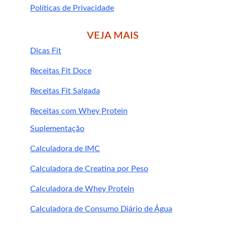
Políticas de Privacidade
VEJA MAIS
Dicas Fit
2. Posso tomar cravo-da-índia todos os dias?
Receitas Fit Doce
Receitas Fit Salgada
Receitas com Whey Protein
3. O cravo-da-índia ajuda na imunidade?
Suplementação
Calculadora de IMC
Calculadora de Creatina por Peso
4. O suplemento substitui o chá ou tempero 
de cravo?
Calculadora de Whey Protein
Calculadora de Consumo Diário de Água