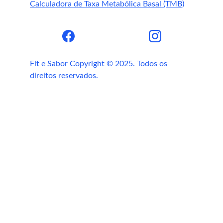
Calculadora de Taxa Metabólica Basal (TMB)
suplemento de cravo-da-índia em cápsulas
Fit e Sabor Copyright © 2025. Todos os 
direitos reservados.
fortalecer a imunidade, melhorar a 
digestão, aumentar energia e proteger a 
saúde cardiovascular e hepática
Fit e 
Sabor