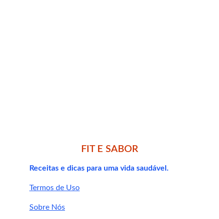
Na 
medicina ayurvédica
 e na 
medicina 
chinesa
, o cravo é usado há séculos para 
aliviar dores de dente, melhorar a 
digestão e aumentar a energia.
Estudos modernos confirmam o poder 
do 
eugenol
 como antioxidante e anti-
inflamatório.
Pesquisas apontam que o cravo pode ter 
efeito positivo no 
controle da glicemia e 
colesterol
.
FIT E SABOR
Receitas e dicas para uma vida saudável.
Termos de Uso
Sobre Nós
1. O suplemento de cravo-da-índia emagrece?