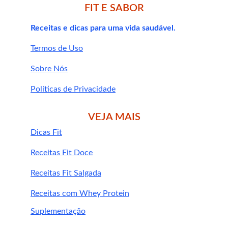
FIT E SABOR
Receitas e dicas para uma vida saudável.
3. Posso tomar quercetina junto com outros 
Termos de Uso
suplementos?
Sobre Nós
whey protein
Políticas de Privacidade
VEJA MAIS
4. A quercetina tem ação anti-
Dicas Fit
envelhecimento?
Receitas Fit Doce
Receitas Fit Salgada
Receitas com Whey Protein
Suplementação